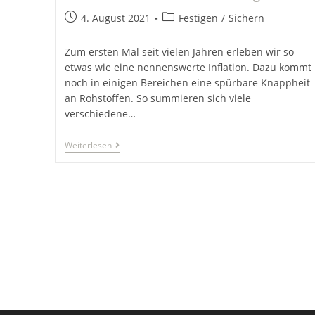
Beitrag
Beitrags-
4. August 2021
Festigen
/
Sichern
veröffentlicht:
Kategorie:
Zum ersten Mal seit vielen Jahren erleben wir so
etwas wie eine nennenswerte Inflation. Dazu kommt
noch in einigen Bereichen eine spürbare Knappheit
an Rohstoffen. So summieren sich viele
verschiedene…
Inflation
Weiterlesen
Und
Preisberechnung